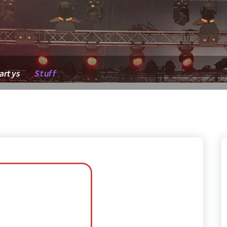
artys
Stuff